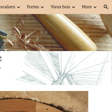
escaliers
Portes
Vieux bois
More
ion