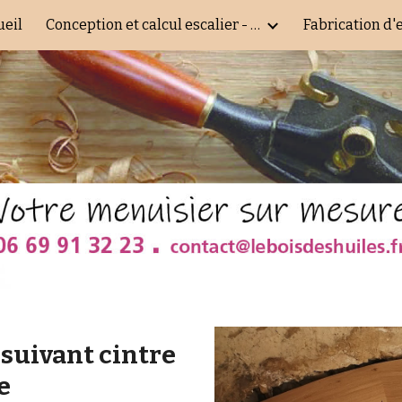
ueil
Conception et calcul escalier - assistance - impression de plans execution
Fabrication d'
ip to main content
Skip to navigat
suivant cintre 
e