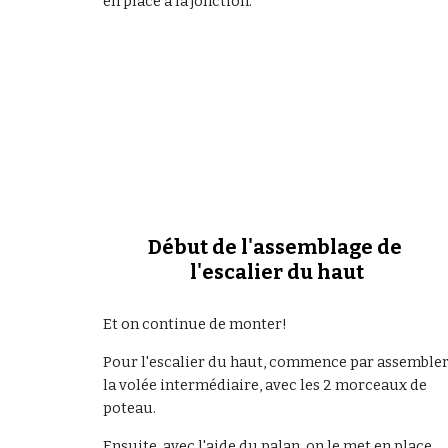
en place à la jonction.
Début de l'assemblage de 
l'escalier du haut
Et on continue de monter!
Pour l'escalier du haut, commence par assembler
la volée intermédiaire, avec les 2 morceaux de 
poteau.
Ensuite, avec l'aide du palan, on le met en place 