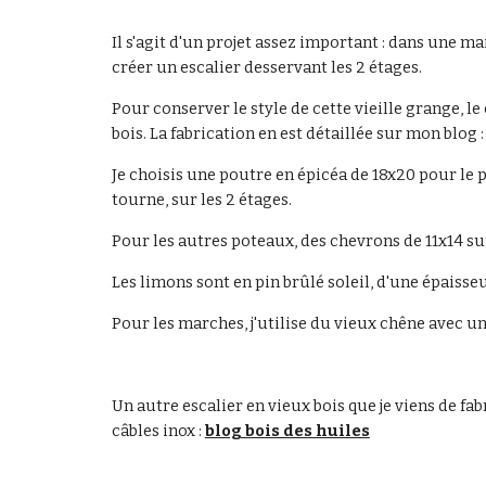
Il s'agit d'un projet assez important : dans une m
créer un escalier desservant les 2 étages.
Pour conserver le style de cette vieille grange, l
bois. La fabrication en est détaillée sur mon blog :
Je choisis une poutre en épicéa de 18x20 pour le p
tourne, sur les 2 étages.
Pour les autres poteaux, des chevrons de 11x14 suf
Les limons sont en pin brûlé soleil, d'une épaiss
Pour les marches, j'utilise du vieux chêne avec une
Un autre escalier en vieux bois que je viens de fab
câbles inox : 
blog bois des huiles