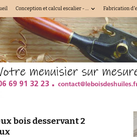
ueil
Conception et calcul escalier - assistance - impression de plans execution
Fabrication d'
ip to main content
Skip to navigat
eux bois desservant 2 
aux