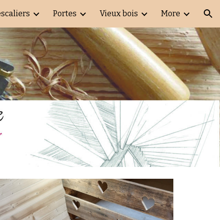
escaliers
Portes
Vieux bois
More
ion